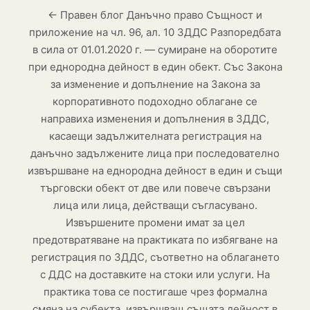
← Правен блог Данъчно право Същност и
приложение на чл. 96, ал. 10 ЗДДС Разпоредбата
в сила от 01.01.2020 г. — сумиране на оборотите
при еднородна дейност в един обект. Със Закона
за изменение и допълнение на Закона за
корпоративното подоходно облагане се
направиха изменения и допълнения в ЗДДС,
касаещи задължителната регистрация на
данъчно задължените лица при последователно
извършване на еднородна дейност в един и същи
търговски обект от две или повече свързани
лица или лица, действащи съгласувано.
Извършените промени имат за цел
предотвратяване на практиката по избягване на
регистрация по ЗДДС, съответно на облагането
с ДДС на доставките на стоки или услуги. На
практика това се постигаше чрез формална
смяна на субекта, извършващ същата дейност в