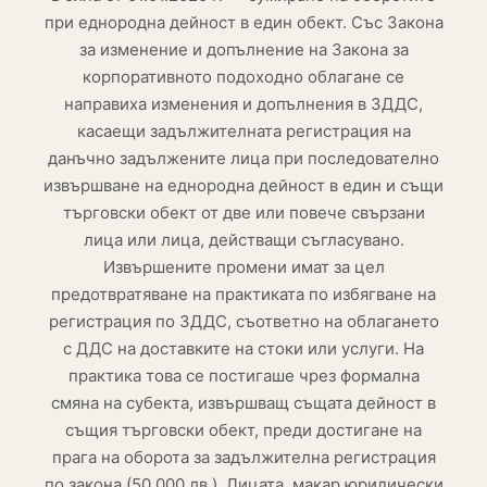
при еднородна дейност в един обект. Със Закона
за изменение и допълнение на Закона за
корпоративното подоходно облагане се
направиха изменения и допълнения в ЗДДС,
касаещи задължителната регистрация на
данъчно задължените лица при последователно
извършване на еднородна дейност в един и същи
търговски обект от две или повече свързани
лица или лица, действащи съгласувано.
Извършените промени имат за цел
предотвратяване на практиката по избягване на
регистрация по ЗДДС, съответно на облагането
с ДДС на доставките на стоки или услуги. На
практика това се постигаше чрез формална
смяна на субекта, извършващ същата дейност в
същия търговски обект, преди достигане на
прага на оборота за задължителна регистрация
по закона (50 000 лв.). Лицата, макар юридически