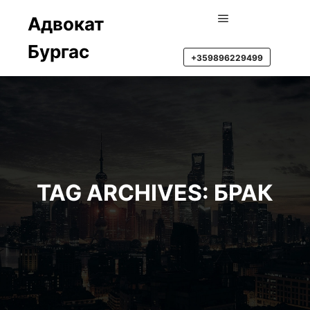
Адвокат
Main menu
Бургас
+359896229499
TAG ARCHIVES:
БРАК