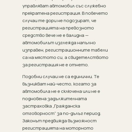
управляват автомобил със служебно
прекратена регистрация. В повечето
случаи те дори не подозират, че
регистрацията на превозното
средство вече не е валидна —
автомобилът изглежда напълно
изправен, регистрационните табели
са на мястото си, а свидетелството
за регистрация не е отнето.
Подобни случаи не са единични. Те
възникват най-често, когато за
автомобила не е сключена или не е
подновена задължителната
застраховка „Гражданска
отговорност“ за по-дълъг период.
Законът предвижда възможност
регистрацията на моторното