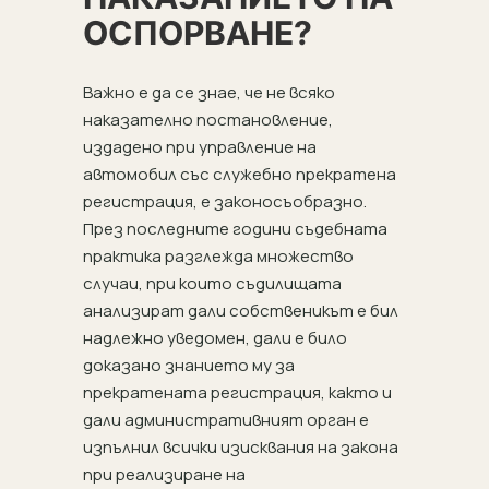
ОСПОРВАНЕ?
Важно е да се знае, че не всяко
наказателно постановление,
издадено при управление на
автомобил със служебно прекратена
регистрация, е законосъобразно.
През последните години съдебната
практика разглежда множество
случаи, при които съдилищата
анализират дали собственикът е бил
надлежно уведомен, дали е било
доказано знанието му за
прекратената регистрация, както и
дали административният орган е
изпълнил всички изисквания на закона
при реализиране на