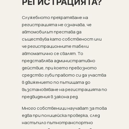
РЕГИСТРАЦИЯТА?
Служебното прекратяване на
регистрацията не означава, че
автомобилът престава да
съществува като собственост или
че регистрационните табели
автоматично се свалят. То
представлява административно
действие, при което превозното
средство губи правото си да участва
в движението по пътищата до
възстановяване на регистрацията по
предвидения в закона ред.
Много собственици научават за това
едва при полицейска проверка, след
настъпило пътнотранспортно