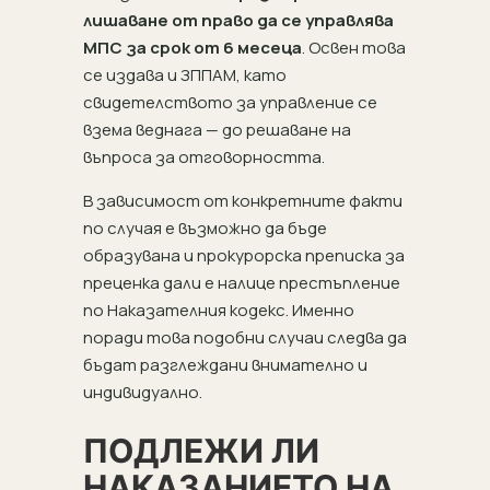
лишаване от право да се управлява
МПС за срок от 6 месеца
. Освен това
се издава и ЗППАМ, като
свидетелството за управление се
взема веднага — до решаване на
въпроса за отговорността.
В зависимост от конкретните факти
по случая е възможно да бъде
образувана и прокурорска преписка за
преценка дали е налице престъпление
по Наказателния кодекс. Именно
поради това подобни случаи следва да
бъдат разглеждани внимателно и
индивидуално.
ПОДЛЕЖИ ЛИ
НАКАЗАНИЕТО НА