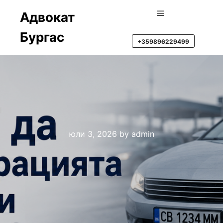
Адвокат
Main menu
Бургас
+359896229499
юли 3, 2026
by
admin
МОЖЕ ЛИ КАТ ДА
ПРЕКРАТИ
РЕГИСТРАЦИЯТА НА
АВТОМОБИЛА ВИ БЕЗ