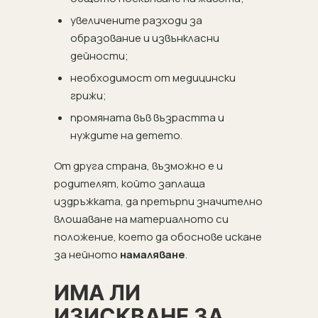
увеличените разходи за
образование и извънкласни
дейности;
необходимост от медицински
грижи;
промяната във възрастта и
нуждите на детето.
От друга страна, възможно е и
родителят, който заплаща
издръжката, да претърпи значително
влошаване на материалното си
положение, което да обоснове искане
за нейното
намаляване
.
ИМА ЛИ
ИЗИСКВАНЕ ЗА