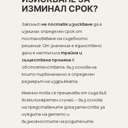
ИЗМИНАЛ СРОК?
Законът
не поставя изискване
да е
изминал определен срок от
постановяване на съдебното
решение. От значение е единствено
дали е настъпила
трайна и
съществена промяна
в
обстоятелствата, въз основа на
които първоначално е определен
размерът на издръжката.
Именно това се преценява от съда във
всеки конкретен случай — въз основа
на представените доказателства за
нуждите на детето и
възможностите на родителите.