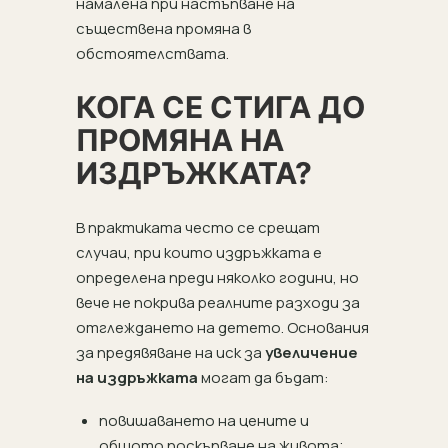
намалена при настъпване на
съществена промяна в
обстоятелствата.
КОГА СЕ СТИГА ДО
ПРОМЯНА НА
ИЗДРЪЖКАТА?
В практиката често се срещат
случаи, при които издръжката е
определена преди няколко години, но
вече не покрива реалните разходи за
отглеждането на детето. Основания
за предявяване на иск за
увеличение
на издръжката
могат да бъдат:
повишаването на цените и
общото поскъпване на живота;